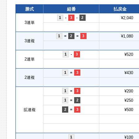
勝式
組番
払戻金
1
-
3
-
2
¥2,040
3連単
1
=
2
=
3
¥1,080
3連複
1
-
3
¥520
2連単
1
=
3
¥430
2連複
1
=
3
¥200
1
=
2
¥250
拡連複
2
=
3
¥500
1
¥100