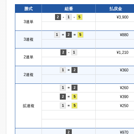
勝式
組番
払戻金
2
-
1
-
5
¥3,900
3連単
1
=
2
=
5
¥880
3連複
2
-
1
¥1,210
2連単
1
=
2
¥360
2連複
1
=
2
¥260
2
=
5
¥390
拡連複
1
=
5
¥250
2
¥970