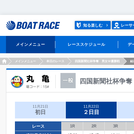
知る楽しむ
レーサ
メインメニュー
レーススケジュール
デ
HOME
メインメニュー
本日のレース
四国新聞社杯争奪 男女Ｗ優勝戦
結
四国新聞社杯争奪
11月21日
11月22日
初日
２日目
レース
1R
2R
3R