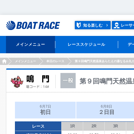
知る楽しむ
レーサ
メインメニュー
レーススケジュール
デ
HOME
メインメニュー
本日のレース
第９回鳴門天然温泉あらたえの湯なるみ丸
第９回鳴門天然温
6月7日
6月8日
初日
２日目
レース
1R
2R
3R