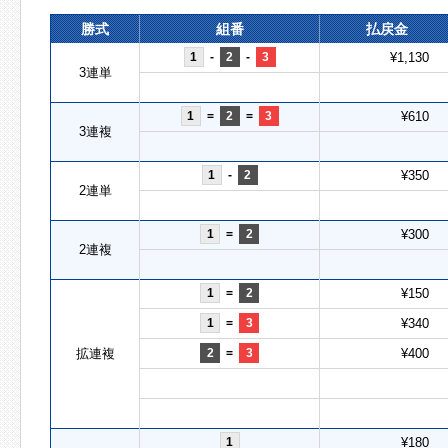
勝式
組番
払戻金
1
-
2
-
3
¥1,130
3連単
1
=
2
=
3
¥610
3連複
1
-
2
¥350
2連単
1
=
2
¥300
2連複
1
=
2
¥150
1
=
3
¥340
拡連複
2
=
3
¥400
1
¥180