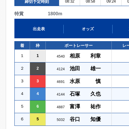
締切予定時刻
08:32
08:58
09:24
0
特賞 1800m
出走表
オッズ
着
枠
ボートレーサー
レ
相原 利章
１
1
4540
池田 雄一
２
2
4124
水原 慎
３
3
4691
石塚 久也
４
4
4144
富澤 祐作
５
6
4887
谷口 知優
６
5
5032