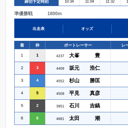
締切予定時刻
10:34
11:04
11:32
1
準優勝戦 1800m
出走表
オッズ
着
枠
ボートレーサー
レ
大峯 豊
１
1
4237
坂元 浩仁
２
3
4409
杉山 勝匡
３
4
4552
平見 真彦
４
5
4509
石川 吉鎬
５
2
3951
太田 潮
６
6
4681