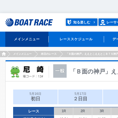
知る楽しむ
レーサ
メインメニュー
レーススケジュール
デ
HOME
メインメニュー
本日のレース
「Ｂ面の神戸」ええとこええとこＢＴＳ神
「Ｂ面の神戸」え
5月16日
5月17日
初日
２日目
レース
1R
2R
3R