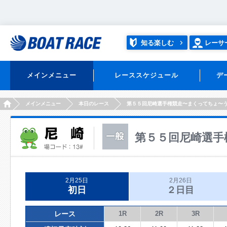
知る楽しむ
レーサ
メインメニュー
レーススケジュール
デ
HOME
メインメニュー
本日のレース
第５５回尼崎選手権競走〜まくってちょ〜
第５５回尼崎選手
2月25日
2月26日
初日
２日目
レース
1R
2R
3R