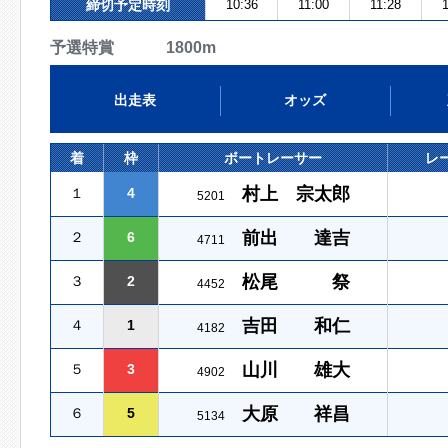
締切予定時刻
10:36
11:00
11:28
予選特賞 1800m
出走表
オッズ
着
枠
ボートレーサー
レ
村上 宗太郎
１
4
5201
前出 達吉
２
6
4711
松尾 祭
３
2
4452
吉田 和仁
４
1
4182
山川 雄大
５
3
4902
大原 祥昌
６
5
5134