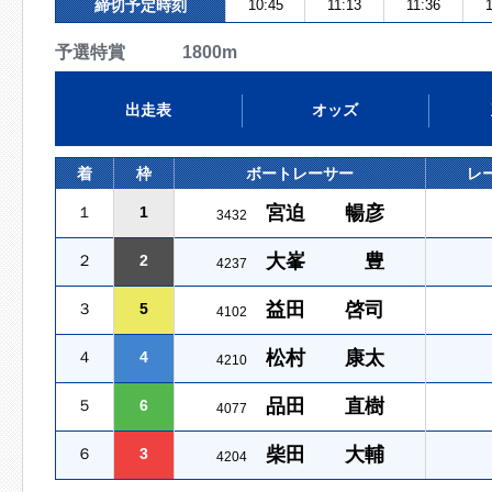
締切予定時刻
10:45
11:13
11:36
1
予選特賞 1800m
出走表
オッズ
着
枠
ボートレーサー
レ
宮迫 暢彦
１
1
3432
大峯 豊
２
2
4237
益田 啓司
３
5
4102
松村 康太
４
4
4210
品田 直樹
５
6
4077
柴田 大輔
６
3
4204