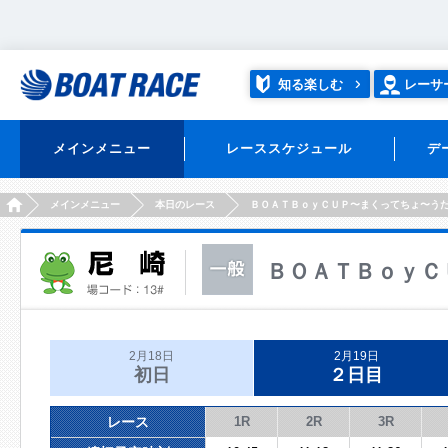
知る楽しむ
レーサ
メインメニュー
レーススケジュール
デ
HOME
メインメニュー
本日のレース
ＢＯＡＴＢｏｙＣＵＰ〜まくってちょ〜う
ＢＯＡＴＢｏｙＣ
2月18日
2月19日
初日
２日目
レース
1R
2R
3R