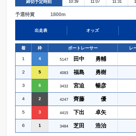
締切予定時刻
10:39
11:07
11:31
予選特賞 1800m
出走表
オッズ
着
枠
ボートレーサー
レ
田中 勇輔
１
4
5147
福島 勇樹
２
5
4083
宮迫 暢彦
３
6
3432
齊藤 優
４
2
4247
下出 卓矢
５
3
4415
芝田 浩治
６
1
3484