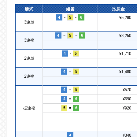
勝式
組番
払戻金
4
-
5
-
6
¥5,290
3連単
4
=
5
=
6
¥3,250
3連複
4
-
5
¥1,710
2連単
4
=
5
¥1,480
2連複
4
=
5
¥570
4
=
6
¥690
拡連複
5
=
6
¥920
4
¥340