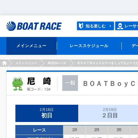
知る楽しむ
レーサ
メインメニュー
レーススケジュール
デ
HOME
メインメニュー
本日のレース
ＢＯＡＴＢｏｙＣＵＰ〜まくってちょ〜う
ＢＯＡＴＢｏｙＣ
2月18日
2月19日
初日
２日目
レース
1R
2R
3R