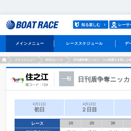
知る楽しむ
レーサ
メインメニュー
レーススケジュール
デ
HOME
メインメニュー
本日のレース
日刊盾争奪ニッカン・コム杯第５８回しぶ
日刊盾争奪ニッカ
4月11日
4月12日
初日
２日目
レース
1R
2R
3R