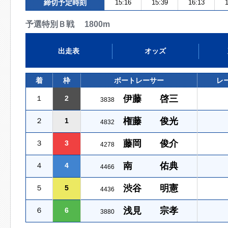
締切予定時刻
15:16
15:39
16:13
1
予選特別Ｂ戦 1800m
出走表
オッズ
着
枠
ボートレーサー
レ
伊藤 啓三
１
2
3838
権藤 俊光
２
1
4832
藤岡 俊介
３
3
4278
南 佑典
４
4
4466
渋谷 明憲
５
5
4436
浅見 宗孝
６
6
3880