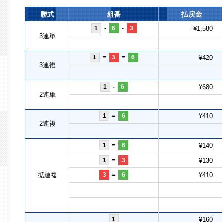
勝式
組番
払戻金
1
-
6
-
3
¥1,580
3連単
1
=
3
=
6
¥420
3連複
1
-
6
¥680
2連単
1
=
6
¥410
2連複
1
=
6
¥140
1
=
3
¥130
拡連複
3
=
6
¥410
1
¥160