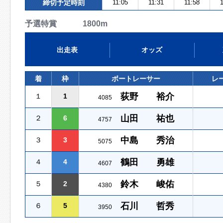
締切予定時刻
11:05
11:31
11:58
1
予選特賞 1800m
出走表
オッズ
着
枠
ボートレーサー
レ
荻野 裕介
１
1
4085
山田 祐也
２
6
4757
中島 秀治
３
3
5075
鶴田 勇雄
４
4
4607
鈴木 峻佑
５
2
4380
石川 哲秀
６
5
3950