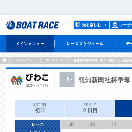
知る楽しむ
レーサ
メインメニュー
レーススケジュール
デ
HOME
メインメニュー
本日のレース
報知新聞社杯争奪 第４５回びわこ王座決
報知新聞社杯争奪
3月20日
3月21日
初日
２日目
レース
1R
2R
3R