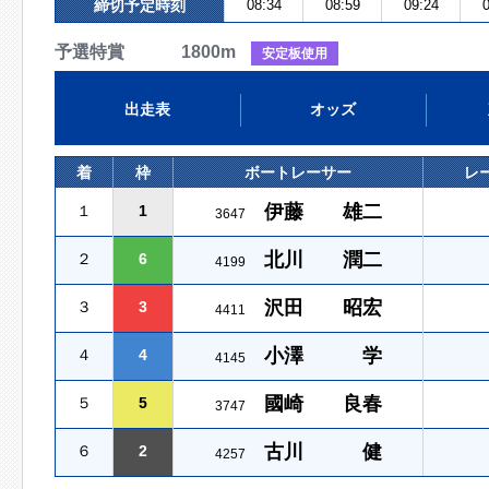
締切予定時刻
08:34
08:59
09:24
0
予選特賞 1800m
安定板使用
出走表
オッズ
着
枠
ボートレーサー
レ
伊藤 雄二
１
1
3647
北川 潤二
２
6
4199
沢田 昭宏
３
3
4411
小澤 学
４
4
4145
國崎 良春
５
5
3747
古川 健
６
2
4257