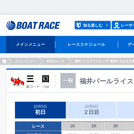
知る楽しむ
レーサ
メインメニュー
レーススケジュール
デ
HOME
メインメニュー
本日のレース
福井パールライスカップ〜新米いちほまれ
福井パールライス
10月5日
10月6日
初日
２日目
レース
1R
2R
3R