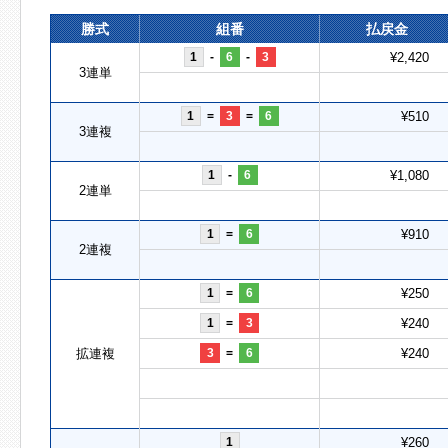
勝式
組番
払戻金
1
-
6
-
3
¥2,420
3連単
1
=
3
=
6
¥510
3連複
1
-
6
¥1,080
2連単
1
=
6
¥910
2連複
1
=
6
¥250
1
=
3
¥240
拡連複
3
=
6
¥240
1
¥260