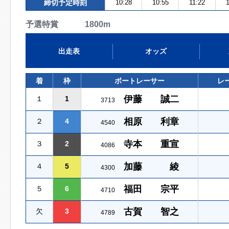
締切予定時刻
10:28
10:55
11:22
予選特賞 1800m
出走表
オッズ
着
枠
ボートレーサー
レ
伊藤 誠二
１
1
3713
相原 利章
２
4
4540
寺本 重宣
３
2
4086
加藤 綾
４
5
4300
福田 宗平
５
6
4710
古賀 智之
欠
3
4789