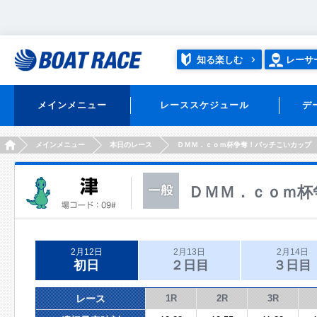
知る楽しむ
レーサ
メインメニュー
レーススケジュール
デ
HOME
メインメニュー
本日のレース
ＤＭＭ．ｃｏｍ杯争奪！バッチこいカップ
ＤＭＭ．ｃｏｍ杯
2月12日
2月13日
2月14日
初日
２日目
３日目
レース
1R
2R
3R