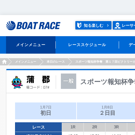
知る楽しむ
レーサ
メインメニュー
レーススケジュール
デ
HOME
メインメニュー
本日のレース
スポーツ報知杯争奪 第１７回ビクトリー
スポーツ報知杯争
1月7日
1月8日
初日
２日目
レース
1R
2R
3R