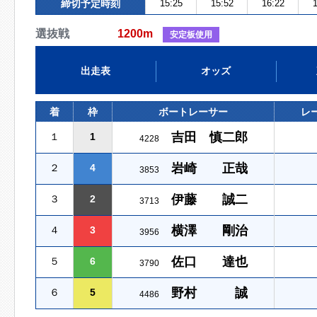
締切予定時刻
15:25
15:52
16:22
1
選抜戦
1200m
安定板使用
出走表
オッズ
着
枠
ボートレーサー
レ
吉田 慎二郎
１
1
4228
岩崎 正哉
２
4
3853
伊藤 誠二
３
2
3713
横澤 剛治
４
3
3956
佐口 達也
５
6
3790
野村 誠
６
5
4486