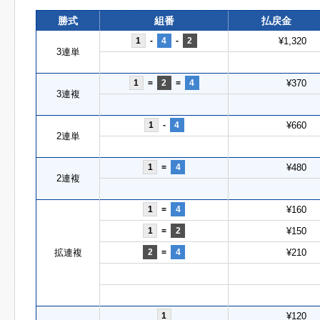
勝式
組番
払戻金
1
-
4
-
2
¥1,320
3連単
1
=
2
=
4
¥370
3連複
1
-
4
¥660
2連単
1
=
4
¥480
2連複
1
=
4
¥160
1
=
2
¥150
拡連複
2
=
4
¥210
1
¥120