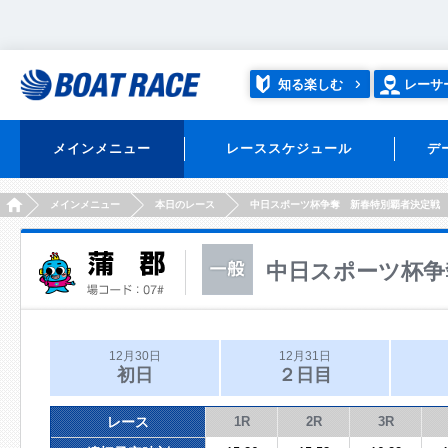
知る楽しむ
レーサ
メインメニュー
レーススケジュール
デ
HOME
メインメニュー
本日のレース
中日スポーツ杯争奪 新春特別覇者決定戦
中日スポーツ杯争
12月30日
12月31日
初日
２日目
レース
1R
2R
3R