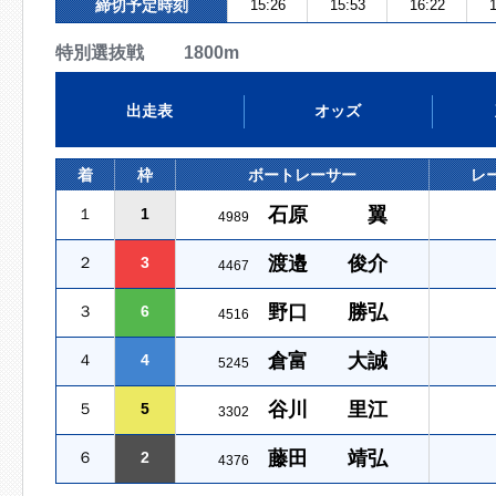
締切予定時刻
15:26
15:53
16:22
1
特別選抜戦 1800m
出走表
オッズ
着
枠
ボートレーサー
レ
石原 翼
１
1
4989
渡邉 俊介
２
3
4467
野口 勝弘
３
6
4516
倉富 大誠
４
4
5245
谷川 里江
５
5
3302
藤田 靖弘
６
2
4376