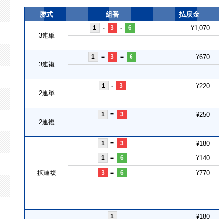
勝式
組番
払戻金
1
-
3
-
6
¥1,070
3連単
1
=
3
=
6
¥670
3連複
1
-
3
¥220
2連単
1
=
3
¥250
2連複
1
=
3
¥180
1
=
6
¥140
拡連複
3
=
6
¥770
1
¥180