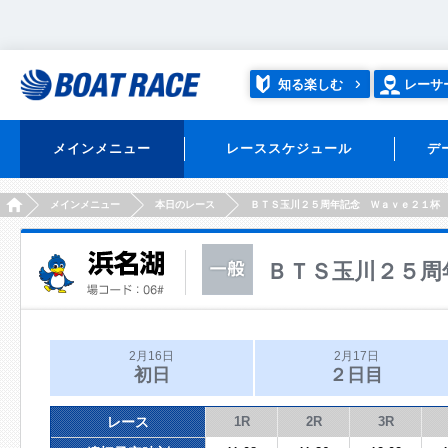
知る楽しむ
レーサ
メインメニュー
レーススケジュール
デ
HOME
メインメニュー
本日のレース
ＢＴＳ玉川２５周年記念 Ｗａｖｅ２１杯
ＢＴＳ玉川２５周
2月16日
2月17日
初日
２日目
レース
1R
2R
3R