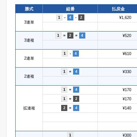
勝式
組番
払戻金
1
-
4
-
2
¥1,620
3連単
1
=
2
=
4
¥520
3連複
1
-
4
¥610
2連単
1
=
4
¥330
2連複
1
=
4
¥170
1
=
2
¥170
拡連複
2
=
4
¥140
1
¥300