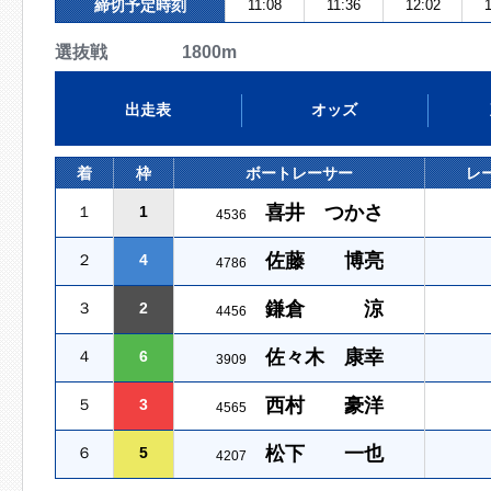
締切予定時刻
11:08
11:36
12:02
1
選抜戦 1800m
出走表
オッズ
着
枠
ボートレーサー
レ
喜井 つかさ
１
1
4536
佐藤 博亮
２
4
4786
鎌倉 涼
３
2
4456
佐々木 康幸
４
6
3909
西村 豪洋
５
3
4565
松下 一也
６
5
4207