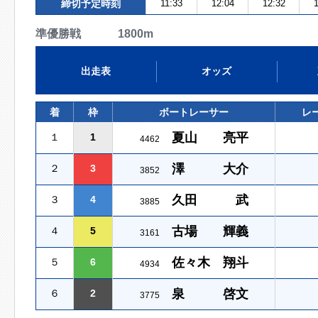
締切予定時刻
11:33
12:04
12:32
1
準優勝戦 1800m
出走表
オッズ
着
枠
ボートレーサー
レ
夏山 亮平
１
1
4462
澤 大介
２
3
3852
久田 武
３
4
3885
古場 輝義
４
5
3161
佐々木 翔斗
５
6
4934
泉 啓文
６
2
3775