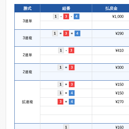
勝式
組番
払戻金
1
-
3
-
4
¥1,000
3連単
1
=
3
=
4
¥290
3連複
1
-
3
¥410
2連単
1
=
3
¥300
2連複
1
=
3
¥150
1
=
4
¥150
拡連複
3
=
4
¥270
1
¥160