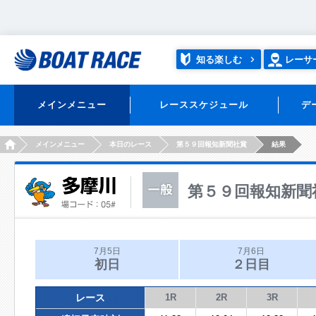
知る楽しむ
レーサ
メインメニュー
レーススケジュール
デ
HOME
メインメニュー
本日のレース
第５９回報知新聞社賞
結果
第５９回報知新聞
7月5日
7月6日
初日
２日目
レース
1R
2R
3R