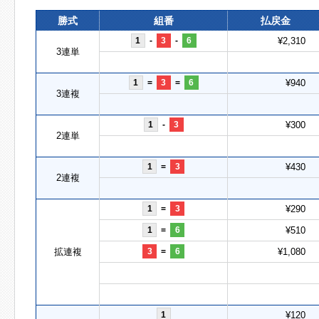
勝式
組番
払戻金
1
-
3
-
6
¥2,310
3連単
1
=
3
=
6
¥940
3連複
1
-
3
¥300
2連単
1
=
3
¥430
2連複
1
=
3
¥290
1
=
6
¥510
拡連複
3
=
6
¥1,080
1
¥120