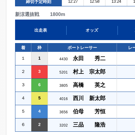
締切予定時刻
12:27
12:58
13:24
1
新涼選抜戦 1800m
出走表
オッズ
着
枠
ボートレーサー
レ
永田 秀二
１
1
4430
村上 宗太郎
２
3
5201
高橋 英之
３
6
3805
西川 新太郎
４
5
4016
伯母 芳恒
５
4
3656
三品 隆浩
６
2
3202