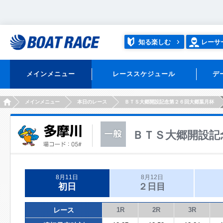
知る楽しむ
レーサ
メインメニュー
レーススケジュール
デ
HOME
メインメニュー
本日のレース
ＢＴＳ大郷開設記念第２６回大郷葉月杯
ＢＴＳ大郷開設記
8月11日
8月12日
初日
２日目
レース
1R
2R
3R