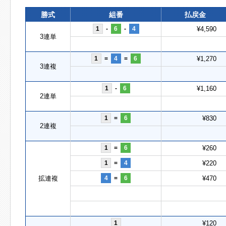
勝式
組番
払戻金
1
-
6
-
4
¥4,590
3連単
1
=
4
=
6
¥1,270
3連複
1
-
6
¥1,160
2連単
1
=
6
¥830
2連複
1
=
6
¥260
1
=
4
¥220
拡連複
4
=
6
¥470
1
¥120