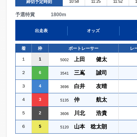
締切予定時刻
10:58
11:25
11:52
1
予選特賞 1800m
出走表
オッズ
着
枠
ボートレーサー
レ
上田 健太
１
1
5002
三嶌 誠司
２
6
3541
白井 友晴
３
4
3696
仲 航太
４
3
5135
川北 浩貴
５
2
3606
山本 稔太朗
６
5
5120