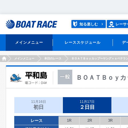
知る楽しむ
レーサ
メインメニュー
レーススケジュール
デ
HOME
メインメニュー
本日のレース
ＢＯＡＴＢｏｙカップ〜ヤングｖｓベテラ
ＢＯＡＴＢｏｙカ
11月16日
11月17日
初日
２日目
レース
1R
2R
3R