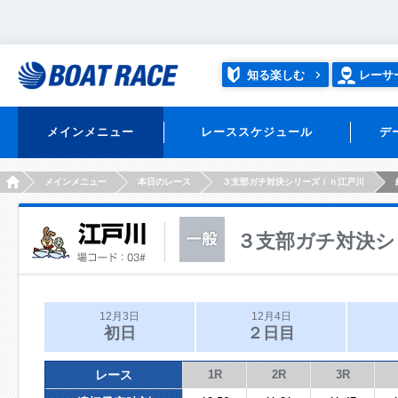
知る楽しむ
レーサ
メインメニュー
レーススケジュール
デ
HOME
メインメニュー
本日のレース
３支部ガチ対決シリーズｉｎ江戸川
３支部ガチ対決シ
12月3日
12月4日
初日
２日目
レース
1R
2R
3R