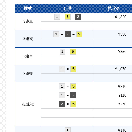
勝式
組番
払戻金
1
-
5
-
2
¥1,820
3連単
1
=
2
=
5
¥330
3連複
1
-
5
¥850
2連単
1
=
5
¥1,070
2連複
1
=
5
¥240
1
=
2
¥110
拡連複
2
=
5
¥270
1
¥140