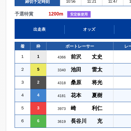
締切予定時刻
10:56
11:21
11:47
1
予選特賞
1200m
安定板使用
出走表
オッズ
着
枠
ボートレーサー
レ
前沢 丈史
１
1
4366
池田 雷太
２
5
3340
桑原 将光
３
2
4318
花本 夏樹
４
4
4181
崎 利仁
５
3
3973
長谷川 充
６
6
3619