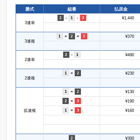
勝式
組番
払戻金
2
-
1
-
3
¥1,440
3連単
1
=
2
=
3
¥370
3連複
2
-
1
¥490
2連単
1
=
2
¥230
2連複
1
=
2
¥130
2
=
3
¥190
拡連複
1
=
3
¥160
2
¥300