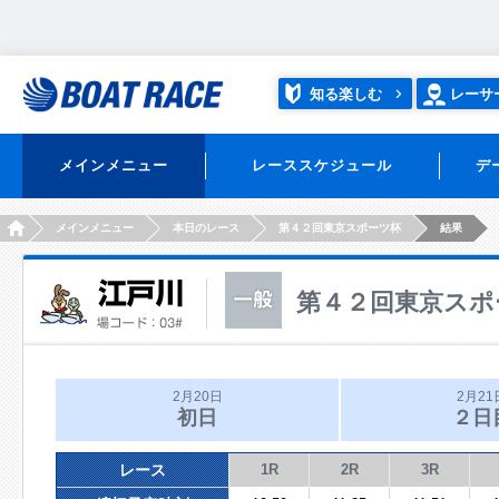
知る楽しむ
レーサ
メインメニュー
レーススケジュール
デ
HOME
メインメニュー
本日のレース
第４２回東京スポーツ杯
結果
第４２回東京スポ
2月20日
2月21
初日
２日
レース
1R
2R
3R