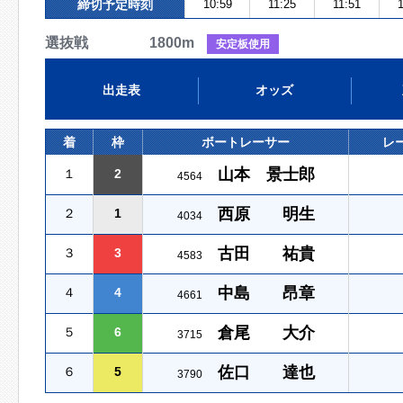
締切予定時刻
10:59
11:25
11:51
1
選抜戦 1800m
安定板使用
出走表
オッズ
着
枠
ボートレーサー
レ
山本 景士郎
１
2
4564
西原 明生
２
1
4034
古田 祐貴
３
3
4583
中島 昂章
４
4
4661
倉尾 大介
５
6
3715
佐口 達也
６
5
3790