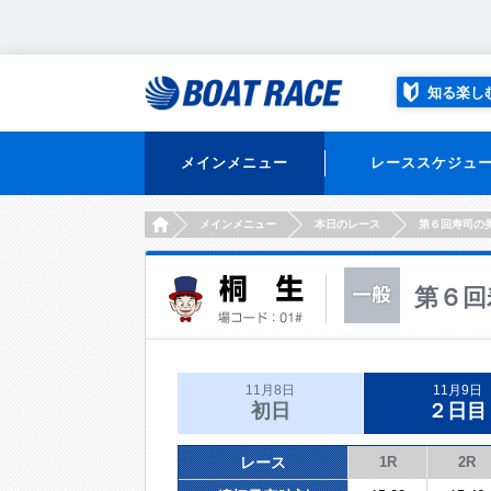
知る楽し
メインメニュー
レーススケジュ
HOME
メインメニュー
本日のレース
第６回寿司の
第６回
11月8日
11月9日
初日
２日目
レース
1R
2R