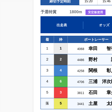
締切予定時刻
15:20
15:46
予選特賞 1800m
安定板使用
出走表
オッズ
着
枠
ボートレーサー
幸田 智
１
1
4068
野村 
２
2
4486
関根 彰
３
4
4258
三浦 洋次
４
6
4706
石田 章
５
3
3811
土屋 太
落
5
3441