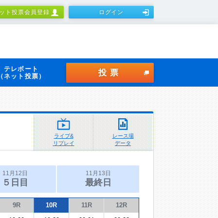
ット投票会員登録
ログイン
テレボート
投票
（ネット投票）
ライブ&
レース場
リプレイ
データ
11月12日
11月13日
５日目
最終日
9R
10R
11R
12R