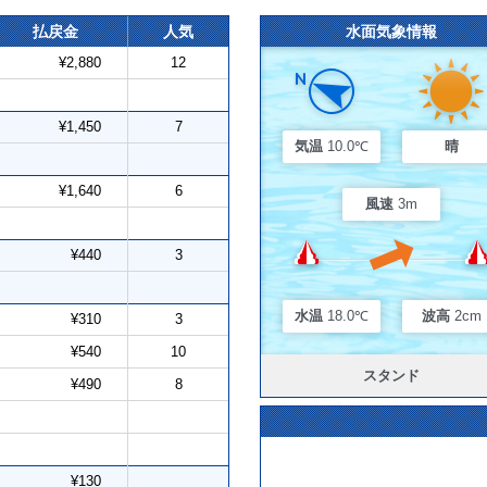
払戻金
人気
水面気象情報
¥2,880
12
¥1,450
7
気温
10.0℃
晴
¥1,640
6
風速
3m
¥440
3
水温
18.0℃
波高
2cm
¥310
3
¥540
10
スタンド
¥490
8
¥130