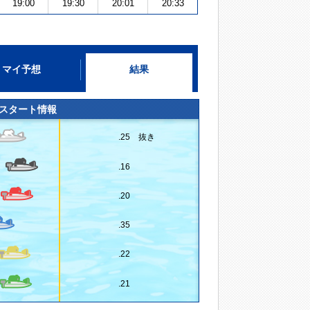
19:00
19:30
20:01
20:33
マイ予想
結果
スタート情報
.25 抜き
.16
.20
.35
.22
.21