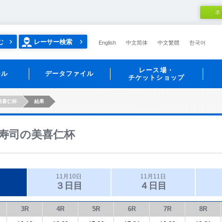
ネ
む
レーサー検索
English
中文简体
中文繁體
한국어
レース場・
ール
データファイル
チケットショップ
美喜仁杯
結果
寿司の美喜仁杯
11月10日
11月11日
３日目
４日目
3R
4R
5R
6R
7R
8R