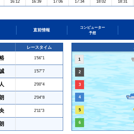
16:12
16:39
17:06
17:34
18:02
18:31
コンピューター
直前情報
予想
レースタイム
裕
1'56"1
1
誠
1'57"7
2
人
2'00"4
3
朗
4
2'04"8
央
5
2'11"3
6
朗