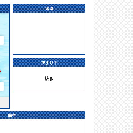
返還
決まり手
抜き
備考