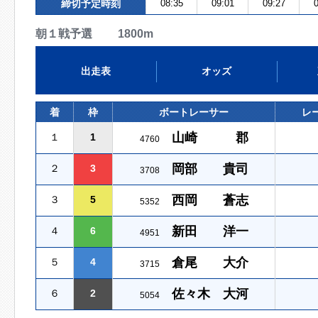
締切予定時刻
08:35
09:01
09:27
0
朝１戦予選 1800m
出走表
オッズ
着
枠
ボートレーサー
レ
山崎 郡
１
1
4760
岡部 貴司
２
3
3708
西岡 蒼志
３
5
5352
新田 洋一
４
6
4951
倉尾 大介
５
4
3715
佐々木 大河
６
2
5054