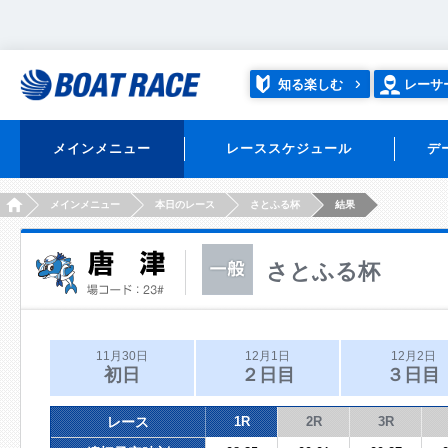
知る楽しむ
レーサ
メインメニュー
レーススケジュール
デ
HOME
メインメニュー
本日のレース
さとふる杯
結果
さとふる杯
11月30日
12月1日
12月2日
初日
２日目
３日目
レース
1R
2R
3R