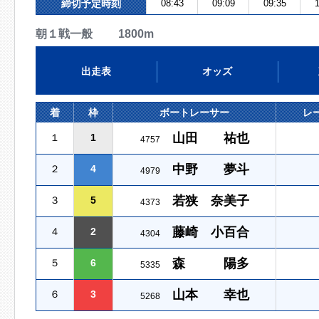
締切予定時刻
08:43
09:09
09:35
1
朝１戦一般 1800m
出走表
オッズ
着
枠
ボートレーサー
レ
山田 祐也
１
1
4757
中野 夢斗
２
4
4979
若狭 奈美子
３
5
4373
藤崎 小百合
４
2
4304
森 陽多
５
6
5335
山本 幸也
６
3
5268