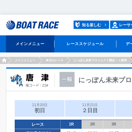
知る楽しむ
レーサ
メインメニュー
レーススケジュール
デ
HOME
メインメニュー
本日のレース
にっぽん未来プロジェクト競走ｉｎ唐津
にっぽん未来プロ
11月20日
11月21日
初日
２日目
レース
1R
2R
3R