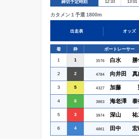
締切予定時刻
12:33
13:01
カタメン１予選 1800m
出走表
オッズ
着
枠
ボートレーサー
白水 勝
１
1
3576
向井田 真
２
2
4784
加藤 
３
5
4327
海老澤 泰
４
6
3863
深山 祐
５
3
3974
田中 宏
６
4
4861