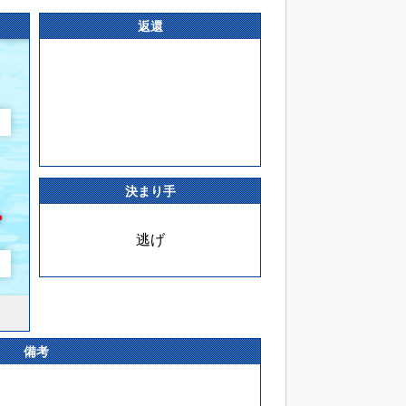
返還
決まり手
逃げ
備考