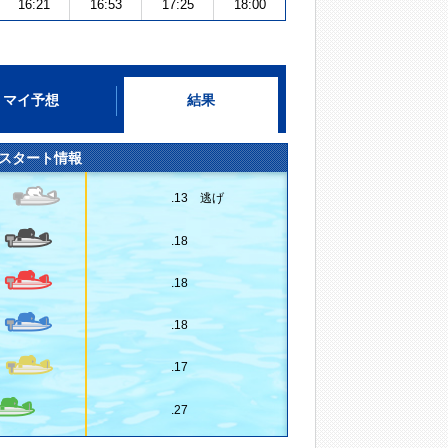
16:21
16:53
17:25
18:00
マイ予想
結果
スタート情報
.13 逃げ
.18
.18
.18
.17
.27