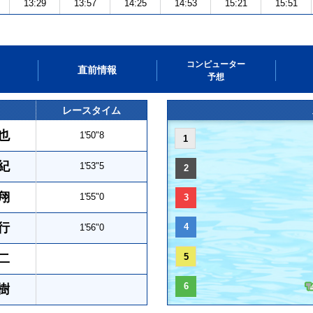
13:29
13:57
14:25
14:53
15:21
15:51
コンピューター
直前情報
予想
レースタイム
也
1'50"8
1
紀
1'53"5
2
翔
1'55"0
3
行
4
1'56"0
二
5
6
樹