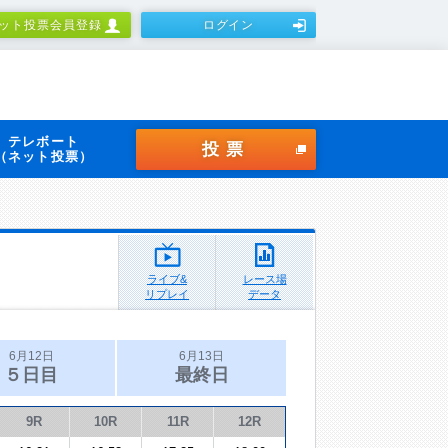
ット投票会員登録
ログイン
テレボート
投票
（ネット投票）
ライブ&
レース場
リプレイ
データ
6月12日
6月13日
５日目
最終日
9R
10R
11R
12R