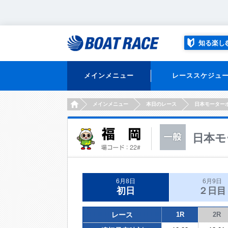
知る楽し
メインメニュー
レーススケジュ
HOME
メインメニュー
本日のレース
日本モーター
日本モ
6月8日
6月9日
初日
２日目
レース
1R
2R