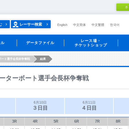
ネ
む
レーサー検索
English
中文简体
中文繁體
한국어
レース場・
ール
データファイル
チケットショップ
ボート選手会長杯争奪戦
結果
ーターボート選手会長杯争奪戦
6月10日
6月11日
３日目
４日目
3R
4R
5R
6R
7R
8R