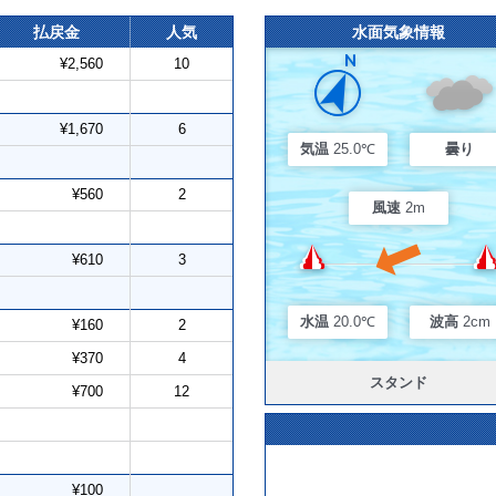
払戻金
人気
水面気象情報
¥2,560
10
¥1,670
6
気温
25.0℃
曇り
¥560
2
風速
2m
¥610
3
水温
20.0℃
波高
2cm
¥160
2
¥370
4
スタンド
¥700
12
¥100