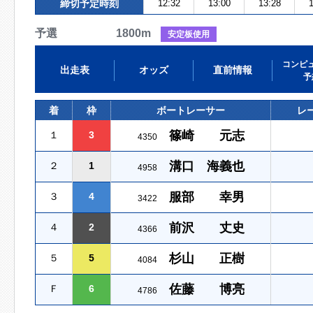
締切予定時刻
12:32
13:00
13:28
1
予選 1800m
安定板使用
コンピ
出走表
オッズ
直前情報
予
着
枠
ボートレーサー
レ
篠崎 元志
１
3
4350
溝口 海義也
２
1
4958
服部 幸男
３
4
3422
前沢 丈史
４
2
4366
杉山 正樹
５
5
4084
佐藤 博亮
Ｆ
6
4786