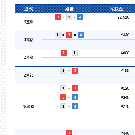
勝式
組番
払戻金
3
-
1
-
4
¥2,510
3連単
1
=
3
=
4
¥440
3連複
3
-
1
¥600
2連単
1
=
3
¥190
2連複
1
=
3
¥120
3
=
4
¥340
拡連複
1
=
4
¥270
3
¥440