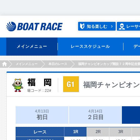
知る楽しむ
レーサ
メインメニュー
レーススケジュール
デ
HOME
メインメニュー
本日のレース
福岡チャンピオンカップ開設７２周年記念
福岡チャンピオン
4月13日
4月14日
初日
２日目
レース
1R
2R
3R