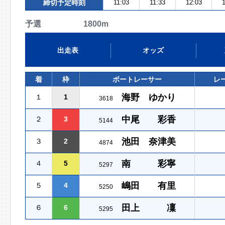
締切予定時刻
11:03
11:33
12:03
1
予選 1800m
出走表
オッズ
着
枠
ボートレーサー
レ
海野 ゆかり
１
1
3618
中尾 彩香
２
3
5144
池田 奈津美
３
2
4874
南 彩寧
４
5
5297
嶋田 有里
５
4
5250
田上 凜
６
6
5295