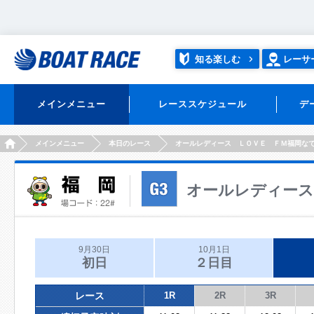
知る楽しむ
レーサ
メインメニュー
レーススケジュール
デ
HOME
メインメニュー
本日のレース
オールレディース ＬＯＶＥ ＦＭ福岡な
オールレディース
9月30日
10月1日
初日
２日目
レース
1R
2R
3R