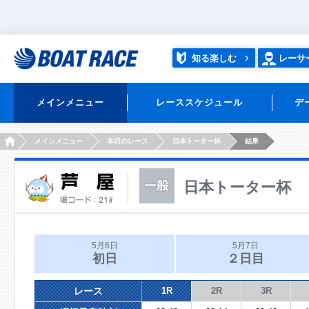
知る楽しむ
レーサ
メインメニュー
レーススケジュール
デ
HOME
メインメニュー
本日のレース
日本トーター杯
結果
日本トーター杯
5月6日
5月7日
初日
２日目
レース
1R
2R
3R