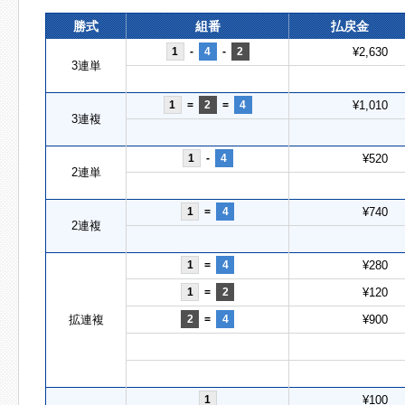
勝式
組番
払戻金
1
-
4
-
2
¥2,630
3連単
1
=
2
=
4
¥1,010
3連複
1
-
4
¥520
2連単
1
=
4
¥740
2連複
1
=
4
¥280
1
=
2
¥120
拡連複
2
=
4
¥900
1
¥100