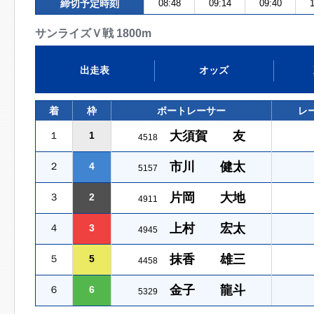
締切予定時刻
08:48
09:14
09:40
1
サンライズＶ戦 1800m
出走表
オッズ
着
枠
ボートレーサー
レ
大須賀 友
１
1
4518
市川 健太
２
4
5157
片岡 大地
３
2
4911
上村 宏太
４
3
4945
抹香 雄三
５
5
4458
金子 龍斗
６
6
5329