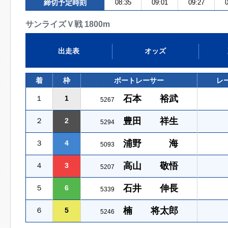
締切予定時刻
08:35
09:01
09:27
0
サンライズＶ戦 1800m
出走表
オッズ
着
枠
ボートレーサー
レ
石本 裕武
１
1
5267
豊田 祥生
２
2
5294
浦野 海
３
4
5093
高山 敬悟
４
3
5207
石井 伸長
５
6
5339
楠 将太郎
６
5
5246