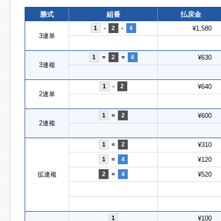
勝式
組番
払戻金
1
-
2
-
4
¥1,580
3連単
1
=
2
=
4
¥630
3連複
1
-
2
¥640
2連単
1
=
2
¥600
2連複
1
=
2
¥310
1
=
4
¥120
拡連複
2
=
4
¥520
1
¥100