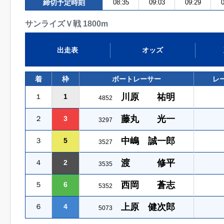
締切予定時刻
08:35
09:03
09:29
0
サンライズＶ戦 1800m
出走表
オッズ
着
枠
ボートレーサー
レ
川原 祐明
１
1
4852
藤丸 光一
２
3
3297
中嶋 誠一郎
３
5
3527
渡 修平
４
2
3535
西岡 蒼志
５
6
5352
上原 健次郎
６
4
5073