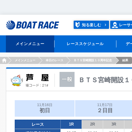
知る楽しむ
レーサ
メインメニュー
レーススケジュール
デ
HOME
メインメニュー
本日のレース
ＢＴＳ宮崎開設１０周年記念
結果
ＢＴＳ宮崎開設１
11月16日
11月17日
初日
２日目
レース
1R
2R
3R