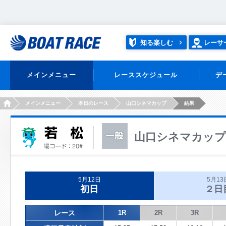
知る楽しむ
レーサ
メインメニュー
レーススケジュール
デ
HOME
メインメニュー
本日のレース
山口シネマカップ
結果
山口シネマカップ
5月12日
5月13
初日
２日
レース
1R
2R
3R