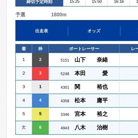
締切予定時刻
15:25
15:50
16:16
1
予選 1800m
出走表
オッズ
着
枠
ボートレーサー
レ
山下 奈緒
１
2
5151
本田 愛
２
3
5248
関 裕也
３
1
4301
松本 庸平
４
4
4358
宮本 裕之
５
5
3346
八木 治樹
欠
6
4943