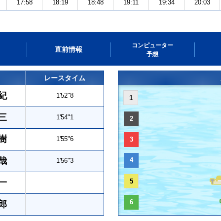
17:58
18:19
18:48
19:11
19:34
20:03
コンピューター
直前情報
予想
レースタイム
紀
1'52"8
1
三
1'54"1
2
樹
1'55"6
3
哉
4
1'56"3
一
5
6
郎