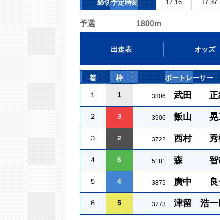
締切予定時刻
17:16
17:37
予選 1800m
出走表
オッズ
着
枠
ボートレーサー
武田 正
１
1
3306
飯山 晃
２
3
3906
西村 秀
３
2
3722
森 智
４
6
5181
廣中 良
５
4
3875
津留 浩一
６
5
3773