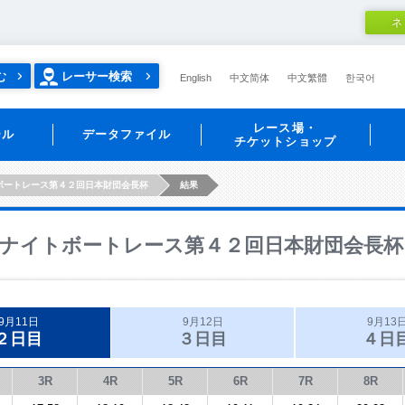
ネ
む
レーサー検索
English
中文简体
中文繁體
한국어
レース場・
ール
データファイル
チケットショップ
ボートレース第４２回日本財団会長杯
結果
ナイトボートレース第４２回日本財団会長杯
9月11日
9月12日
9月13
２日目
３日目
４日
3R
4R
5R
6R
7R
8R