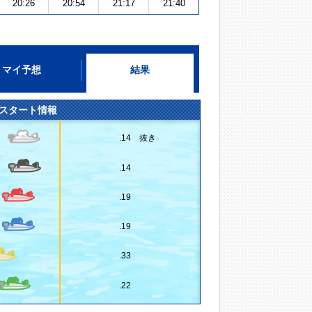
20:26
20:54
21:17
21:40
マイ予想
結果
スタート情報
.14 抜き
.14
.19
.19
.33
.22