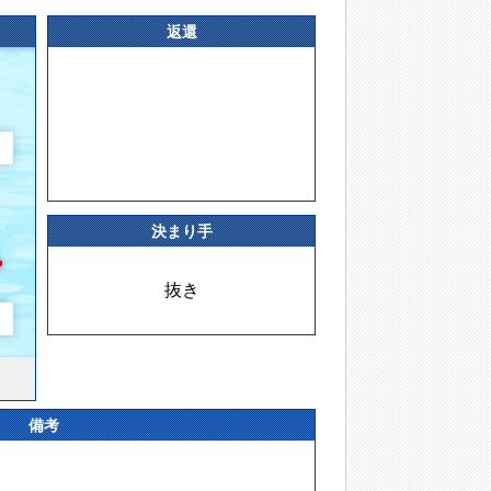
返還
決まり手
抜き
備考