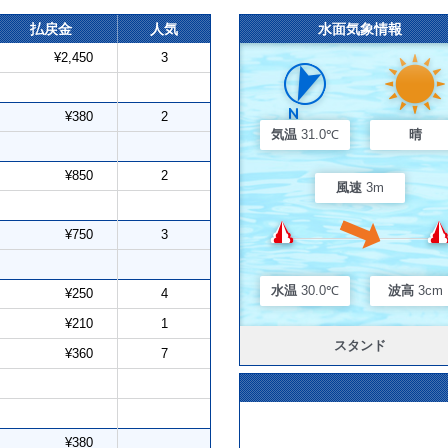
払戻金
人気
水面気象情報
¥2,450
3
¥380
2
気温
31.0℃
晴
¥850
2
風速
3m
¥750
3
水温
30.0℃
波高
3cm
¥250
4
¥210
1
スタンド
¥360
7
¥380