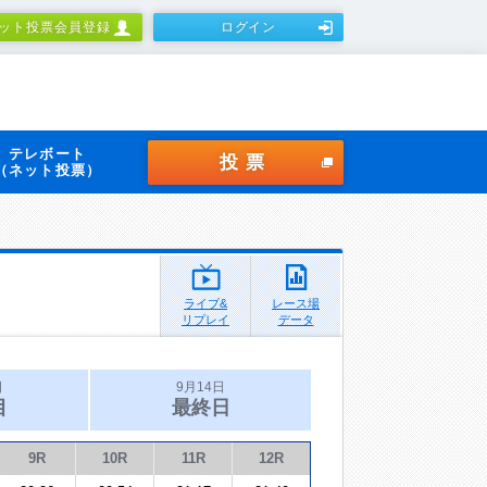
ット投票会員登録
ログイン
テレボート
投票
（ネット投票）
ライブ&
レース場
リプレイ
データ
日
9月14日
目
最終日
9R
10R
11R
12R