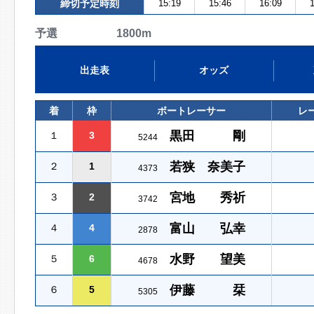
締切予定時刻
15:19
15:46
16:09
1
予選 1800m
出走表
オッズ
着
枠
ボートレーサー
レ
黒田 剛
１
3
5244
若狭 奈美子
２
1
4373
宮地 秀祈
３
2
3742
富山 弘幸
４
4
2878
水野 望美
５
6
4678
伊藤 栞
６
5
5305