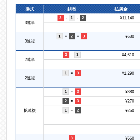
勝式
組番
払戻金
3
-
1
-
2
¥11,140
3連単
1
=
2
=
3
¥680
3連複
3
-
1
¥4,610
2連単
1
=
3
¥1,290
2連複
1
=
3
¥380
2
=
3
¥270
拡連複
1
=
2
¥250
3
¥660