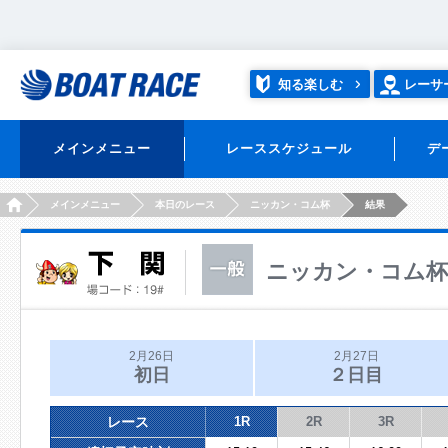
知る楽しむ
レーサ
メインメニュー
レーススケジュール
デ
HOME
メインメニュー
本日のレース
ニッカン・コム杯
結果
ニッカン・コム杯
2月26日
2月27日
初日
２日目
レース
1R
2R
3R