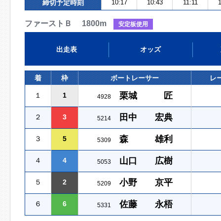
締切予定時刻
10:17
10:43
11:11
ファーストＢ 1800m
安定板使用
出走表
オッズ
着
枠
ボートレーサー
レ
栗城 匠
１
1
4928
田中 宏典
２
3
5214
森 雄利
３
5
5309
山口 広樹
４
4
5053
小野 京平
５
2
5209
佐藤 永梧
６
6
5331