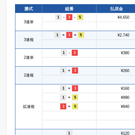
勝式
組番
払戻金
1
-
3
-
5
¥4,650
3連単
1
=
3
=
5
¥2,740
3連複
1
-
3
¥380
2連単
1
=
3
¥260
2連複
1
=
3
¥160
1
=
5
¥990
拡連複
3
=
5
¥840
1
¥120