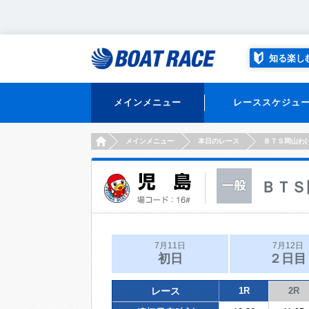
知る楽し
メインメニュー
レーススケジュ
HOME
メインメニュー
本日のレース
ＢＴＳ岡山わ
ＢＴＳ
7月11日
7月12日
初日
２日目
レース
1R
2R