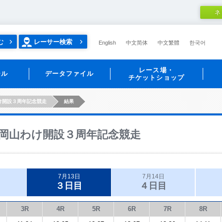
ネ
む
レーサー検索
English
中文简体
中文繁體
한국어
レース場・
ール
データファイル
チケットショップ
け開設３周年記念競走
結果
岡山わけ開設３周年記念競走
7月13日
7月14日
３日目
４日目
3R
4R
5R
6R
7R
8R