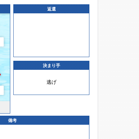
返還
決まり手
逃げ
備考