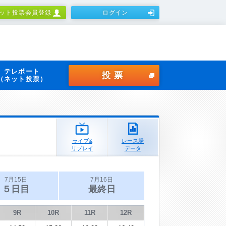
ット投票会員登録
ログイン
テレボート
投票
（ネット投票）
ライブ&
レース場
リプレイ
データ
7月15日
7月16日
５日目
最終日
9R
10R
11R
12R