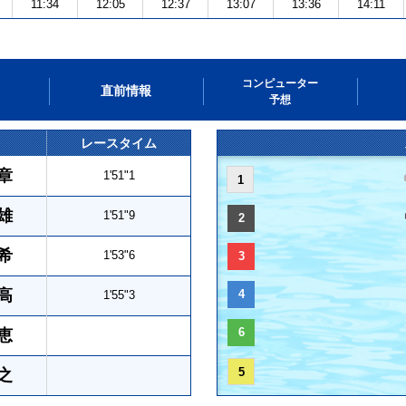
11:34
12:05
12:37
13:07
13:36
14:11
コンピューター
直前情報
予想
レースタイム
章
1'51"1
1
雄
1'51"9
2
希
1'53"6
3
高
4
1'55"3
6
恵
5
之