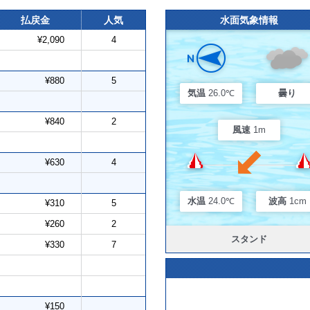
払戻金
人気
水面気象情報
¥2,090
4
¥880
5
気温
26.0℃
曇り
¥840
2
風速
1m
¥630
4
水温
24.0℃
波高
1cm
¥310
5
¥260
2
スタンド
¥330
7
¥150