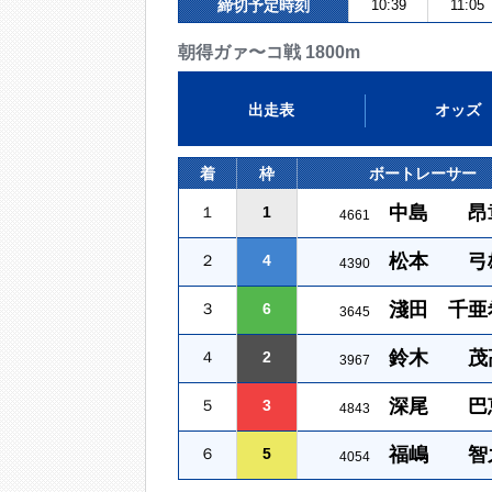
締切予定時刻
10:39
11:05
朝得ガァ〜コ戦 1800m
出走表
オッズ
着
枠
ボートレーサー
中島 昂
１
1
4661
松本 弓
２
4
4390
淺田 千亜
３
6
3645
鈴木 茂
４
2
3967
深尾 巴
５
3
4843
福嶋 智
６
5
4054