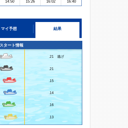
14:50
15:26
16:02
16:40
マイ予想
結果
スタート情報
.21 逃げ
.21
.15
.14
.16
.13