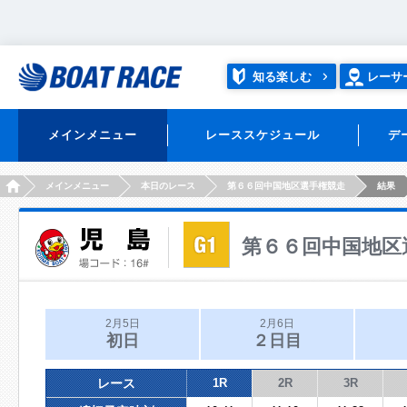
知る楽しむ
レーサ
メインメニュー
レーススケジュール
デ
HOME
メインメニュー
本日のレース
第６６回中国地区選手権競走
結果
第６６回中国地区
2月5日
2月6日
初日
２日目
レース
1R
2R
3R