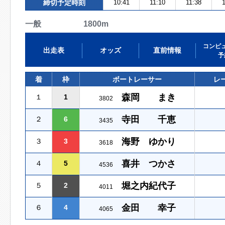
締切予定時刻
10:41
11:10
11:38
1
一般 1800m
コンピ
出走表
オッズ
直前情報
予
着
枠
ボートレーサー
レ
森岡 まき
１
1
3802
寺田 千恵
２
6
3435
海野 ゆかり
３
3
3618
喜井 つかさ
４
5
4536
堀之内紀代子
５
2
4011
金田 幸子
６
4
4065