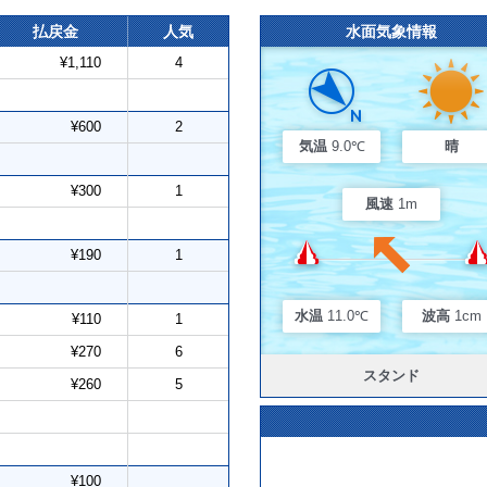
払戻金
人気
水面気象情報
¥1,110
4
¥600
2
気温
9.0℃
晴
¥300
1
風速
1m
¥190
1
水温
11.0℃
波高
1cm
¥110
1
¥270
6
スタンド
¥260
5
¥100