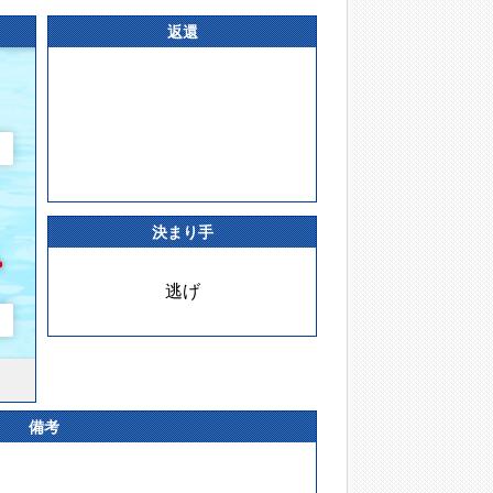
返還
決まり手
逃げ
備考