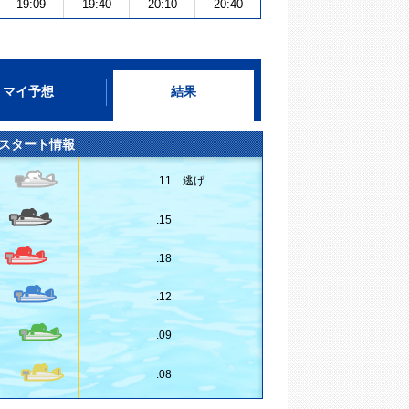
19:09
19:40
20:10
20:40
マイ予想
結果
スタート情報
.11 逃げ
.15
.18
.12
.09
.08