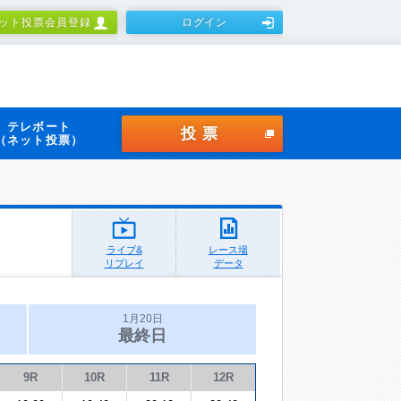
ット投票会員登録
ログイン
テレボート
投票
（ネット投票）
ライブ&
レース場
リプレイ
データ
1月20日
最終日
9R
10R
11R
12R