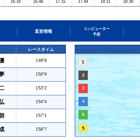
16:18
16:48
17:15
17:44
18:11
18:39
コンピューター
直前情報
予想
レースタイム
優
1'49"8
1
夢
1'50"9
2
二
1'53"2
3
弘
4
1'54"4
6
朗
1'57"1
5
成
1'58"7