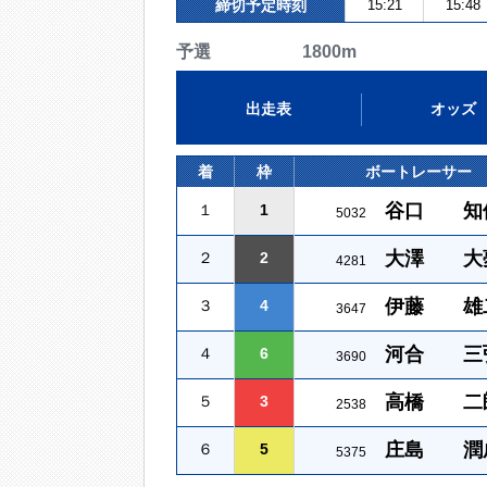
締切予定時刻
15:21
15:48
予選 1800m
出走表
オッズ
着
枠
ボートレーサー
谷口 知
１
1
5032
大澤 大
２
2
4281
伊藤 雄
３
4
3647
河合 三
４
6
3690
高橋 二
５
3
2538
庄島 潤
６
5
5375