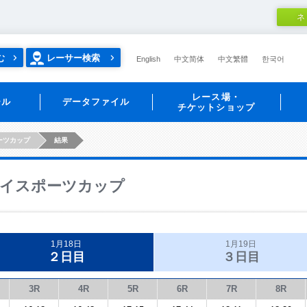
ネ
む
レーサー検索
English
中文简体
中文繁體
한국어
レース場・
ール
データファイル
チケットショップ
ーツカップ
結果
イスポーツカップ
1月18日
1月19日
２日目
３日目
3R
4R
5R
6R
7R
8R