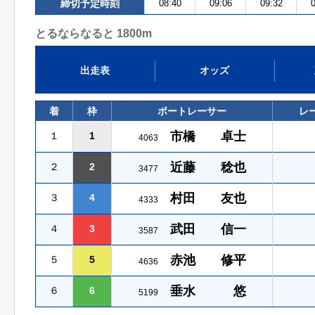
締切予定時刻
08:40
09:06
09:32
0
とるならなると 1800m
出走表
オッズ
着
枠
ボートレーサー
レ
市橋 卓士
１
1
4063
近藤 稔也
２
2
3477
村田 友也
３
4
4333
武田 信一
４
3
3587
赤池 修平
５
5
4636
垂水 悠
６
6
5199