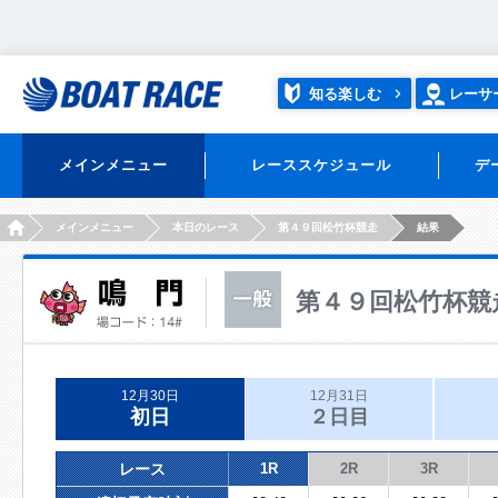
知る楽しむ
レーサ
メインメニュー
レーススケジュール
デ
HOME
メインメニュー
本日のレース
第４９回松竹杯競走
結果
第４９回松竹杯競
12月30日
12月31日
初日
２日目
レース
1R
2R
3R