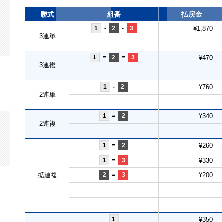
勝式
組番
払戻金
1
-
2
-
3
¥1,870
3連単
1
=
2
=
3
¥470
3連複
1
-
2
¥760
2連単
1
=
2
¥340
2連複
1
=
2
¥260
1
=
3
¥330
拡連複
2
=
3
¥200
1
¥350