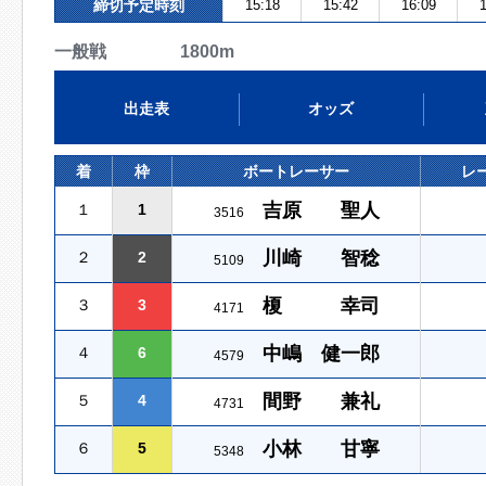
締切予定時刻
15:18
15:42
16:09
1
一般戦 1800m
出走表
オッズ
着
枠
ボートレーサー
レ
吉原 聖人
１
1
3516
川崎 智稔
２
2
5109
榎 幸司
３
3
4171
中嶋 健一郎
４
6
4579
間野 兼礼
５
4
4731
小林 甘寧
６
5
5348