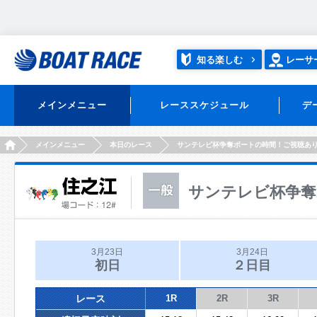
知る楽しむ
レーサ
メインメニュー
レーススケジュール
デ
HOME
メインメニュー
本日のレース
サンテレビ杯争奪ボートの時間！ご視聴あ
サンテレビ杯争奪
3月23日
3月24日
初日
２日目
レース
1R
2R
3R