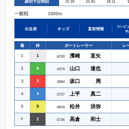
締切予定時刻
15:18
15:42
16:11
1
一般戦 1800m
コンピ
出走表
オッズ
直前情報
予
着
枠
ボートレーサー
レ
濱崎 直矢
１
1
4230
山口 達也
２
6
4370
坂口 周
３
3
3984
上平 真二
４
4
3737
松井 洪弥
５
5
4824
高倉 和士
Ｆ
2
4736