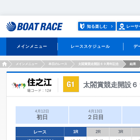
知る楽しむ
レーサ
メインメニュー
レーススケジュール
デ
HOME
メインメニュー
本日のレース
太閤賞競走開設６９周年記念
結果
太閤賞競走開設６
4月12日
4月13日
初日
２日目
レース
1R
2R
3R