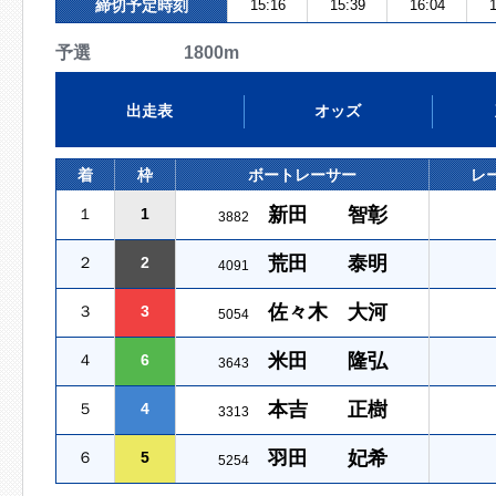
締切予定時刻
15:16
15:39
16:04
1
予選 1800m
出走表
オッズ
着
枠
ボートレーサー
レ
新田 智彰
１
1
3882
荒田 泰明
２
2
4091
佐々木 大河
３
3
5054
米田 隆弘
４
6
3643
本吉 正樹
５
4
3313
羽田 妃希
６
5
5254