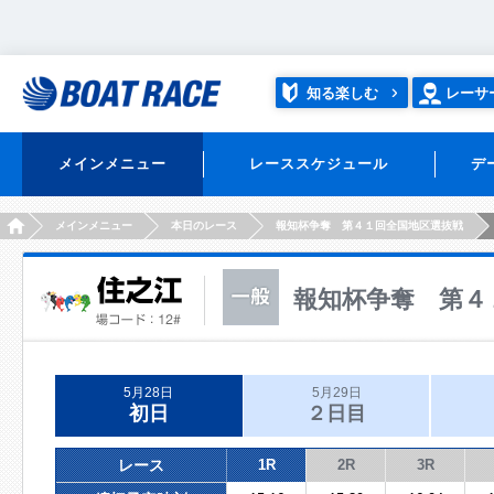
知る楽しむ
レーサ
メインメニュー
レーススケジュール
デ
HOME
メインメニュー
本日のレース
報知杯争奪 第４１回全国地区選抜戦
報知杯争奪 第４
5月28日
5月29日
初日
２日目
レース
1R
2R
3R