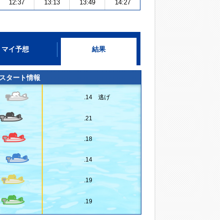
12:37
13:13
13:49
14:27
マイ予想
結果
スタート情報
.14 逃げ
.21
.18
.14
.19
.19