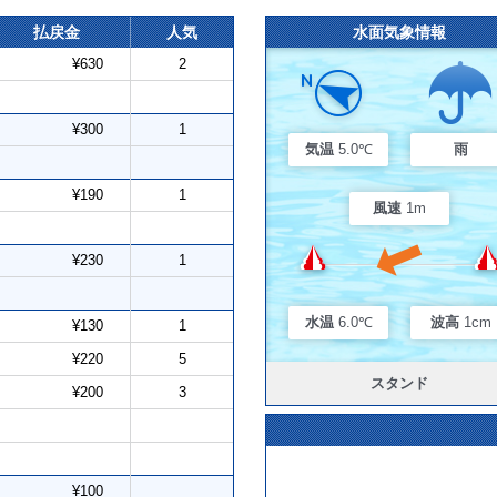
払戻金
人気
水面気象情報
¥630
2
¥300
1
気温
5.0℃
雨
¥190
1
風速
1m
¥230
1
水温
6.0℃
波高
1cm
¥130
1
¥220
5
スタンド
¥200
3
¥100