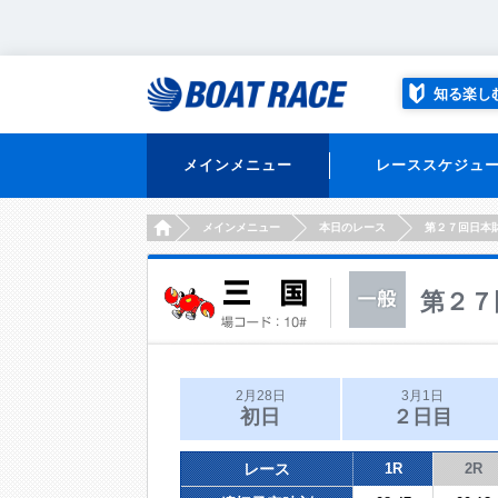
知る楽し
メインメニュー
レーススケジュ
HOME
メインメニュー
本日のレース
第２７回日本
第２７
2月28日
3月1日
初日
２日目
レース
1R
2R