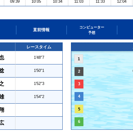
09:39
10:05
10:34
11:03
11:33
12:04
コンピューター
直前情報
予想
レースタイム
也
1'48"7
1
稔
1'50"1
2
之
1'52"3
3
雄
4
1'54"2
翔
5
6
広