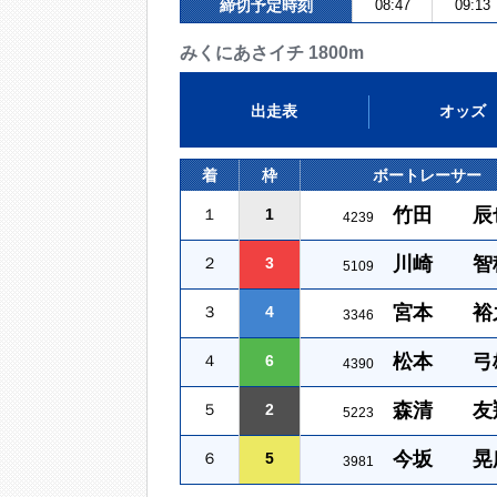
締切予定時刻
08:47
09:13
みくにあさイチ 1800m
出走表
オッズ
着
枠
ボートレーサー
竹田 辰
１
1
4239
川崎 智
２
3
5109
宮本 裕
３
4
3346
松本 弓
４
6
4390
森清 友
５
2
5223
今坂 晃
６
5
3981