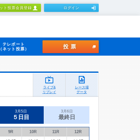
ット投票会員登録
ログイン
テレボート
投票
（ネット投票）
ライブ&
レース場
リプレイ
データ
3月5日
3月6日
５日目
最終日
9R
10R
11R
12R