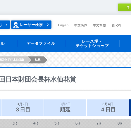
ネ
む
レーサー検索
English
中文简体
中文繁體
한국어
レース場・
ール
データファイル
チケットショップ
財団会長杯水仙花賞
結果
回日本財団会長杯水仙花賞
3月2日
3月3日
3月4日
３日目
順延
４日目
3R
4R
5R
6R
7R
8R