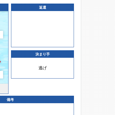
返還
決まり手
逃げ
備考