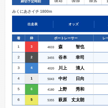
締切予定時刻
08:43
09:09
09:35
1
みくにあさイチ 1800m
出走表
オッズ
着
枠
ボートレーサー
レ
森 智也
１
3
4633
谷本 幸司
２
2
3455
川上 清人
３
4
4020
中村 日向
４
1
5043
上野 秀和
５
6
4180
萩原 丈太朗
６
5
5355