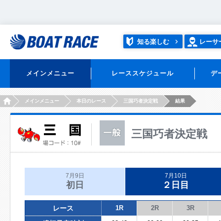
知る楽しむ
レーサ
メインメニュー
レーススケジュール
デ
HOME
メインメニュー
本日のレース
三国巧者決定戦
結果
三国巧者決定戦
7月9日
7月10日
初日
２日目
レース
1R
2R
3R