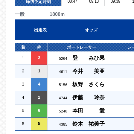
締切予定時刻
08:47
09:13
09:39
1
一般 1800m
出走表
オッズ
着
枠
ボートレーサー
レ
登 みひ果
１
3
5264
今井 美亜
２
1
4611
坂野 さくら
３
4
5156
伊藤 玲奈
４
2
4744
本田 愛
５
6
5248
鈴木 祐美子
６
5
4385