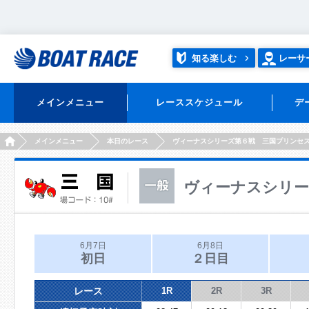
知る楽しむ
レーサ
メインメニュー
レーススケジュール
デ
HOME
メインメニュー
本日のレース
ヴィーナスシリーズ第６戦 三国プリンセ
ヴィーナスシリー
6月7日
6月8日
初日
２日目
レース
1R
2R
3R