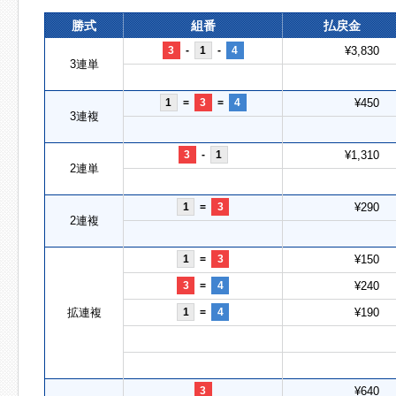
勝式
組番
払戻金
3
-
1
-
4
¥3,830
3連単
1
=
3
=
4
¥450
3連複
3
-
1
¥1,310
2連単
1
=
3
¥290
2連複
1
=
3
¥150
3
=
4
¥240
拡連複
1
=
4
¥190
3
¥640