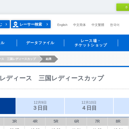
ネ
む
レーサー検索
English
中文简体
中文繁體
한국어
レース場・
ール
データファイル
チケットショップ
ース 三国レディースカップ
結果
レディース 三国レディースカップ
12月9日
12月10日
３日目
４日目
3R
4R
5R
6R
7R
8R