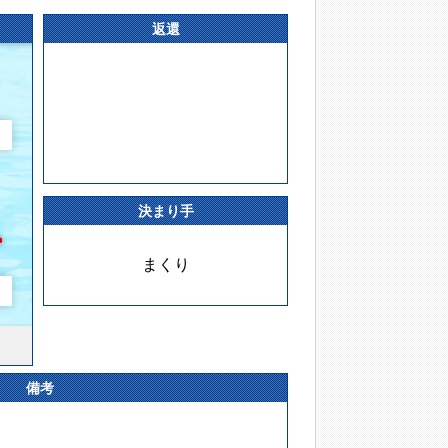
返還
決まり手
まくり
備考