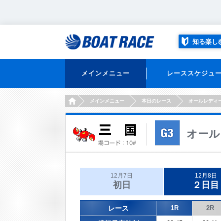
知る楽し
メインメニュー
レーススケジュ
HOME
メインメニュー
本日のレース
オールレディ
オール
12月7日
12月8日
初日
２日目
レース
1R
2R