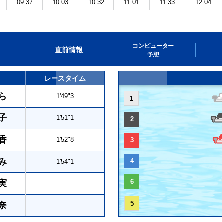
09:37
10:03
10:32
11:01
11:33
12:04
コンピューター
直前情報
予想
レースタイム
ら
1'49"3
1
子
1'51"1
2
香
1'52"8
3
み
4
1'54"1
6
実
5
奈