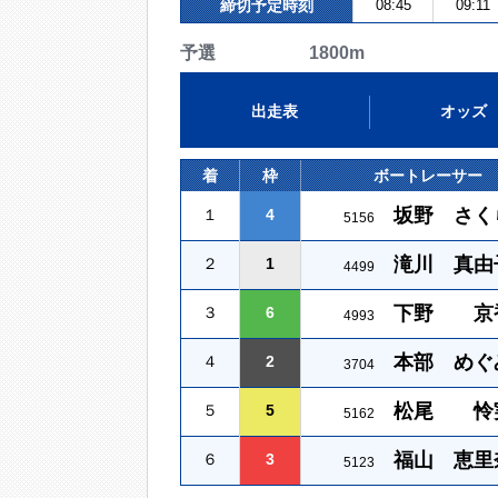
締切予定時刻
08:45
09:11
予選 1800m
出走表
オッズ
着
枠
ボートレーサー
坂野 さく
１
4
5156
滝川 真由
２
1
4499
下野 京
３
6
4993
本部 めぐ
４
2
3704
松尾 怜
５
5
5162
福山 恵里
６
3
5123