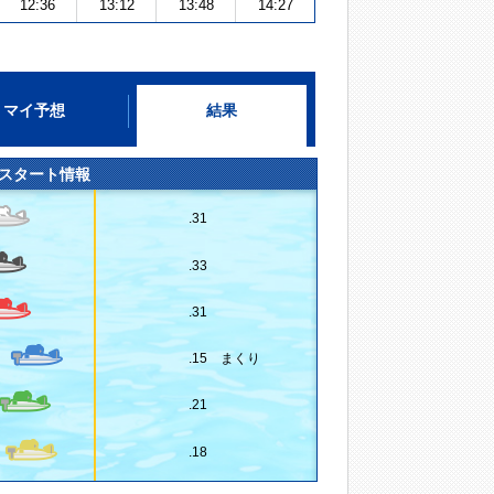
12:36
13:12
13:48
14:27
マイ予想
結果
スタート情報
.31
.33
.31
.15 まくり
.21
.18