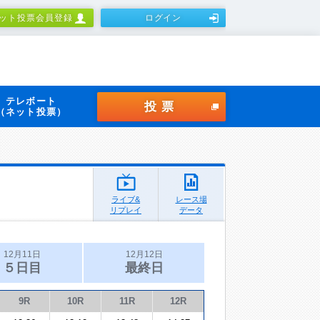
ット投票会員登録
ログイン
テレボート
投票
（ネット投票）
ライブ&
レース場
リプレイ
データ
12月11日
12月12日
５日目
最終日
9R
10R
11R
12R