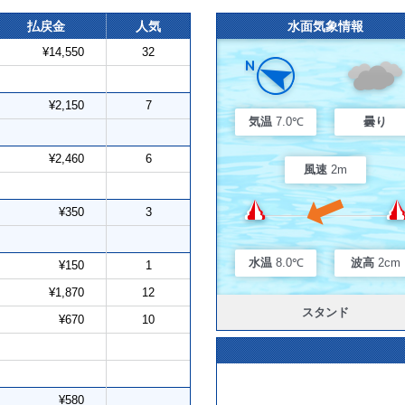
払戻金
人気
水面気象情報
¥14,550
32
¥2,150
7
気温
7.0℃
曇り
¥2,460
6
風速
2m
¥350
3
水温
8.0℃
波高
2cm
¥150
1
¥1,870
12
スタンド
¥670
10
¥580