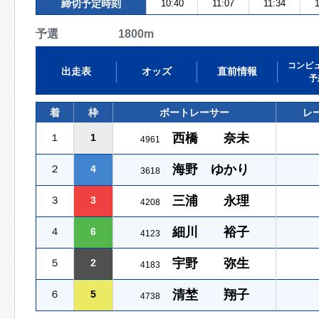
締切予定時刻
10:40
11:07
11:34
1
予選 1800m
コンピ
出走表
オッズ
直前情報
予
着
枠
ボートレーサー
レ
西橋 奈未
１
1
4961
海野 ゆかり
２
4
3618
三浦 永理
３
3
4208
細川 裕子
４
6
4123
宇野 弥生
５
2
4183
清埜 翔子
６
5
4738