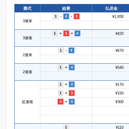
勝式
組番
払戻金
1
-
4
-
3
¥1,830
3連単
1
=
3
=
4
¥420
3連複
1
-
4
¥670
2連単
1
=
4
¥540
2連複
1
=
4
¥170
1
=
3
¥150
拡連複
3
=
4
¥300
1
¥110