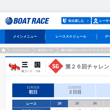
知る楽しむ
レーサ
メインメニュー
レーススケジュール
デ
HOME
メインメニュー
本日のレース
第２６回チャレンジカップ／Ｇ２レディー
第２６回チャレン
11月21日
11月22日
初日
２日目
レース
1R
2R
3R