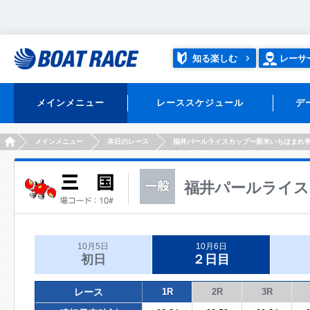
知る楽しむ
レーサ
メインメニュー
レーススケジュール
デ
HOME
メインメニュー
本日のレース
福井パールライスカップ〜新米いちほまれ
福井パールライス
10月5日
10月6日
初日
２日目
レース
1R
2R
3R