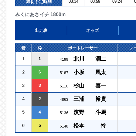
締切予定時刻
08:34
08:59
09:24
0
みくにあさイチ 1800m
出走表
オッズ
着
枠
ボートレーサー
レ
北川 潤二
１
1
4199
小坂 風太
２
6
5187
杉山 喜一
３
3
5110
三浦 裕貴
４
2
4863
濱野 斗馬
５
4
5136
松本 怜
６
5
5148