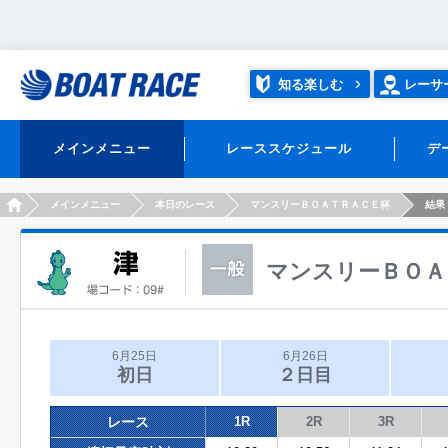
知る楽しむ
レーサ
メインメニュー
レーススケジュール
デ
HOME
メインメニュー
本日のレース
マンスリーＢＯＡＴＲＡＣＥ杯
結果
マンスリーＢＯＡ
6月25日
6月26日
初日
２日目
レース
1R
2R
3R