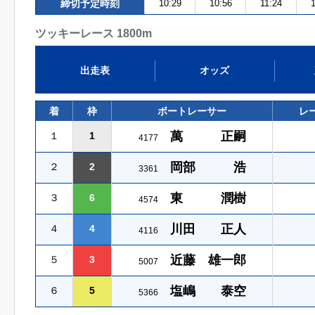
締切予定時刻
10:29
10:56
11:24
ツッキーレース 1800m
出走表
オッズ
着
枠
ボートレーサー
レ
萬 正嗣
１
1
4177
岡部 浩
２
2
3361
東 潤樹
３
6
4574
川田 正人
４
4
4116
近藤 雄一郎
５
3
5007
塩嶋 泰空
６
5
5366