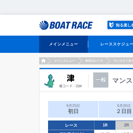
知る楽し
メインメニュー
レーススケジュ
HOME
メインメニュー
本日のレース
マンスリーＢ
マンス
6月25日
6月26日
初日
２日目
レース
1R
2R