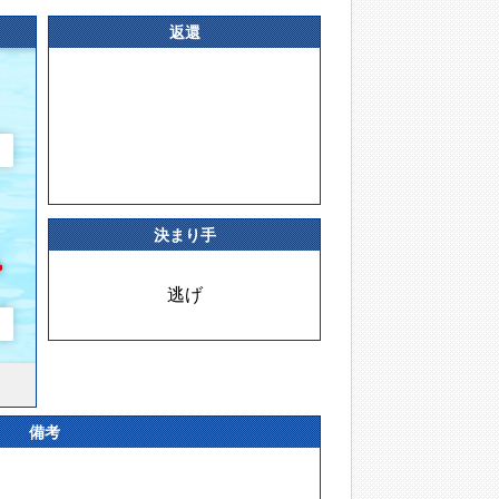
返還
決まり手
逃げ
備考