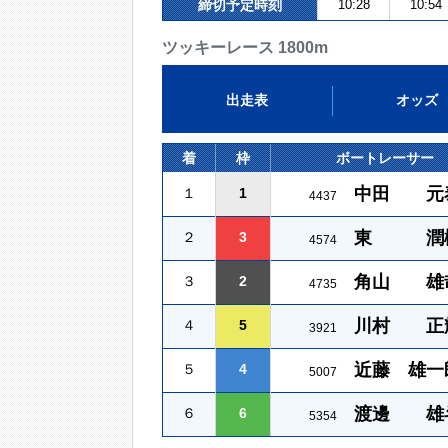
締切予定時刻
10:28
10:54
ツッキーレース 1800m
出走表
オッズ
着
枠
ボートレーサー
中田 元
１
1
4437
東 潤
２
3
4574
角山 雄
３
2
4735
川村 正
４
5
3921
近藤 雄一
５
4
5007
渡邊 雄
６
6
5354