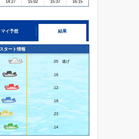
14:27
15:02
15:37
16:15
マイ予想
結果
スタート情報
.05 逃げ
.16
.12
.18
.23
.14