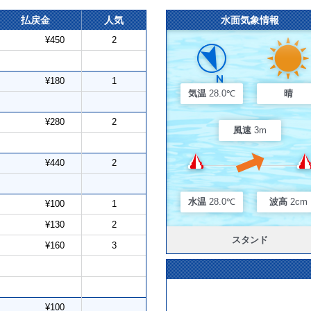
払戻金
人気
水面気象情報
¥450
2
¥180
1
気温
28.0℃
晴
¥280
2
風速
3m
¥440
2
水温
28.0℃
波高
2cm
¥100
1
¥130
2
スタンド
¥160
3
¥100