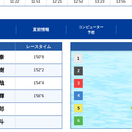
11:22
11:51
12:21
12:52
13:23
13:55
コンピューター
直前情報
予想
レースタイム
泰
1'50"8
1
樹
1'52"2
2
哉
1'54"4
3
輝
4
1'56"6
郎
5
6
斗