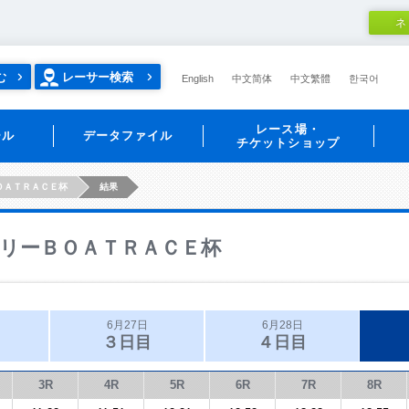
ネ
む
レーサー検索
English
中文简体
中文繁體
한국어
レース場・
ール
データファイル
チケットショップ
ＯＡＴＲＡＣＥ杯
結果
リーＢＯＡＴＲＡＣＥ杯
6月27日
6月28日
３日目
４日目
3R
4R
5R
6R
7R
8R