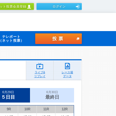
ット投票会員登録
ログイン
テレボート
投票
（ネット投票）
ライブ&
レース場
リプレイ
データ
6月29日
6月30日
５日目
最終日
9R
10R
11R
12R