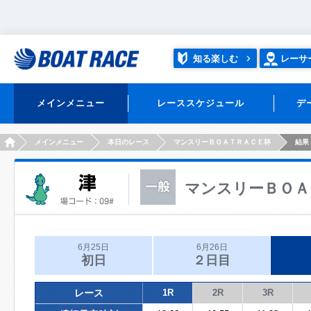
知る楽しむ
レーサ
メインメニュー
レーススケジュール
デ
HOME
メインメニュー
本日のレース
マンスリーＢＯＡＴＲＡＣＥ杯
結果
マンスリーＢＯＡ
6月25日
6月26日
初日
２日目
レース
1R
2R
3R