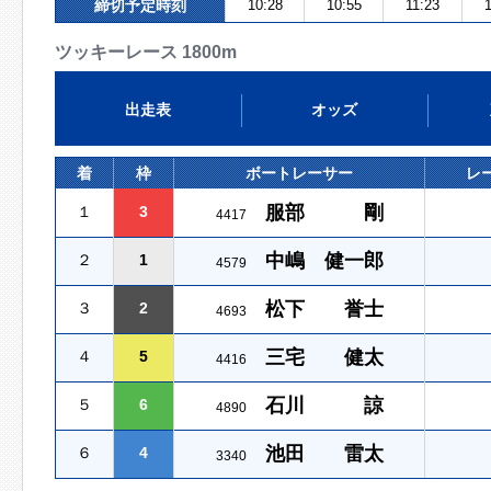
締切予定時刻
10:28
10:55
11:23
ツッキーレース 1800m
出走表
オッズ
着
枠
ボートレーサー
レ
服部 剛
１
3
4417
中嶋 健一郎
２
1
4579
松下 誉士
３
2
4693
三宅 健太
４
5
4416
石川 諒
５
6
4890
池田 雷太
６
4
3340