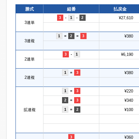
勝式
組番
払戻金
3
-
1
-
2
¥27,610
3連単
1
=
2
=
3
¥380
3連複
3
-
1
¥6,190
2連単
1
=
3
¥380
2連複
1
=
3
¥220
2
=
3
¥340
拡連複
1
=
2
¥100
3
¥360