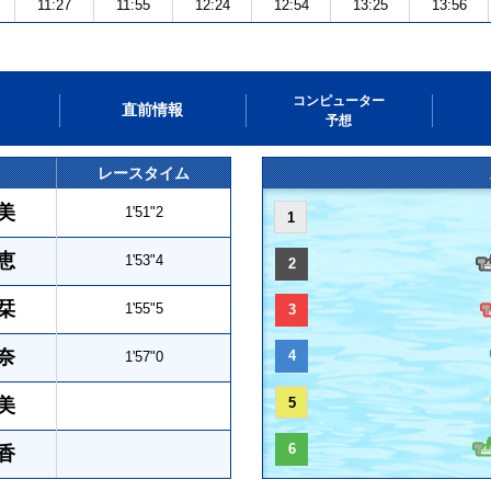
11:27
11:55
12:24
12:54
13:25
13:56
コンピューター
直前情報
予想
レースタイム
美
1'51"2
1
恵
1'53"4
2
栞
1'55"5
3
奈
4
1'57"0
美
5
6
香