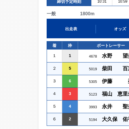
締切予定時刻
10:31
10:59
一般 1800m
出走表
オッズ
着
枠
ボートレーサー
水野 望
１
1
4678
柴田 百
２
5
5019
伊藤 
３
6
5305
福山 恵里
４
3
5123
永井 聖
５
4
3993
大久保 佑
６
2
5194