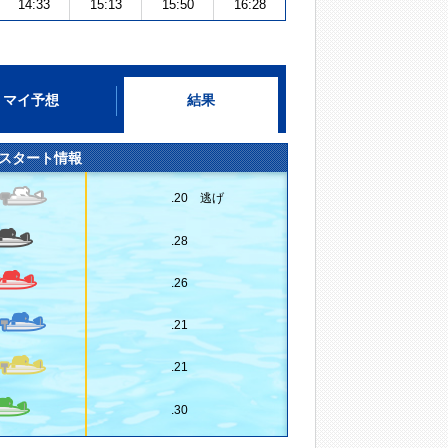
14:33
15:13
15:50
16:28
マイ予想
結果
スタート情報
.20 逃げ
.28
.26
.21
.21
.30