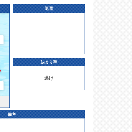
返還
決まり手
逃げ
備考