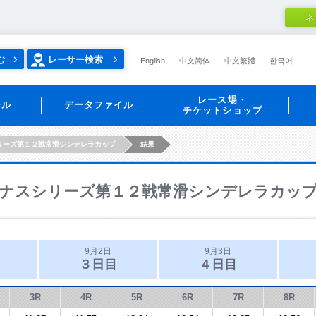
ネ
む
レーサー検索
English
中文简体
中文繁體
한국어
レース場・
ール
データファイル
チケットショップ
リーズ第１２戦常滑シンデレラカップ
結果
ナスシリーズ第１２戦常滑シンデレラカッ
9月2日
9月3日
３日目
４日目
3R
4R
5R
6R
7R
8R