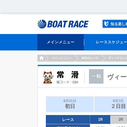
知る楽し
メインメニュー
レーススケジュ
HOME
メインメニュー
本日のレース
ヴィーナスシ
ヴィー
8月31日
9月1日
初日
２日目
レース
1R
2R