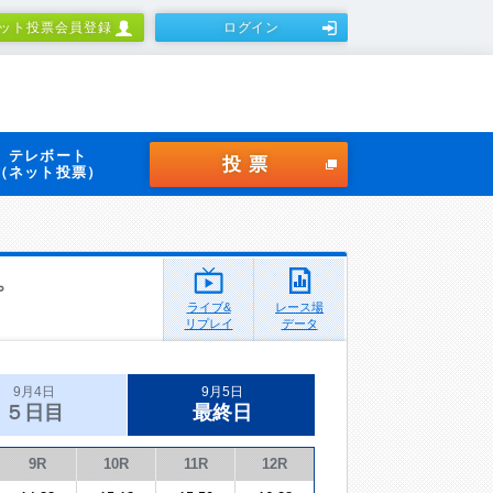
ット投票会員登録
ログイン
テレボート
投票
（ネット投票）
プ
ライブ&
レース場
リプレイ
データ
9月4日
9月5日
５日目
最終日
9R
10R
11R
12R