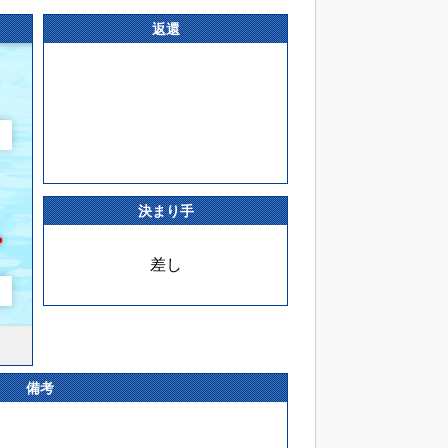
返還
決まり手
差し
備考