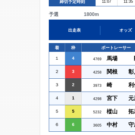
締切予定時刻
11:07
11:35
予選 1800m
出走表
オッズ
着
枠
ボートレーサー
馬場 
１
4
4769
関根 彰
２
3
4258
崎 利
３
2
3973
宮下 元
４
1
4298
樅山 拓
５
5
5232
中村 守
６
6
3605