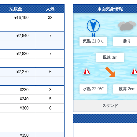
払戻金
人気
水面気象情報
¥16,190
32
¥2,840
7
気温
21.0℃
曇り
¥2,830
7
風速
3m
¥2,270
6
水温
22.0℃
波高
2cm
¥230
3
¥240
5
スタンド
¥360
6
¥350