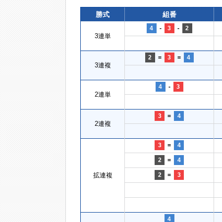
勝式
組番
4
-
3
-
2
3連単
2
=
3
=
4
3連複
4
-
3
2連単
3
=
4
2連複
3
=
4
2
=
4
拡連複
2
=
3
4