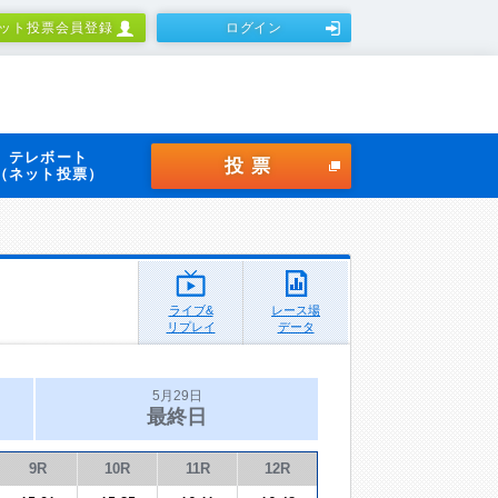
ット投票会員登録
ログイン
テレボート
投票
（ネット投票）
ライブ&
レース場
リプレイ
データ
5月29日
最終日
9R
10R
11R
12R