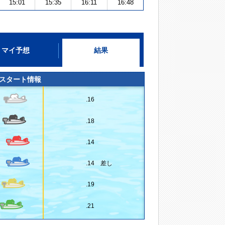
15:01
15:35
16:11
16:48
マイ予想
結果
スタート情報
.16
.18
.14
.14 差し
.19
.21