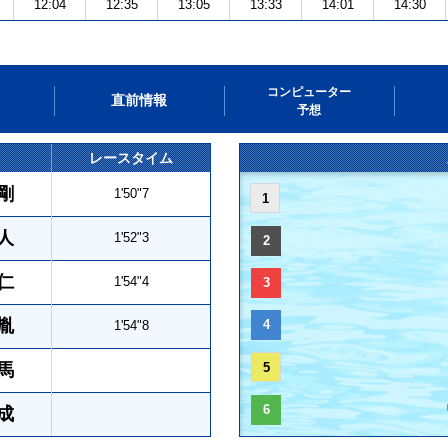
12:04
12:35
13:05
13:33
14:01
14:30
コンピューター
直前情報
予想
レースタイム
剛
1'50"7
1
人
1'52"3
2
仁
1'54"4
3
胤
4
1'54"8
馬
5
6
成