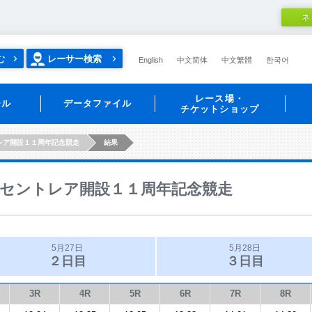
ネ
む
レーサー検索
English
中文简体
中文繁體
한국어
レース場・
ール
データファイル
チケットショップ
レア開設１１周年記念競走
結果
セントレア開設１１周年記念競走
5月27日
5月28日
２日目
３日目
3R
4R
5R
6R
7R
8R