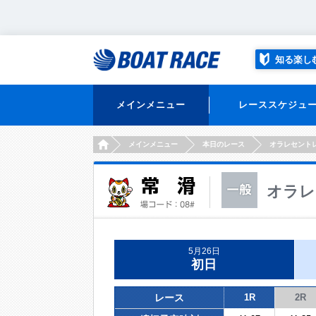
知る楽し
メインメニュー
レーススケジュ
HOME
メインメニュー
本日のレース
オラレセント
オラレ
5月26日
初日
レース
1R
2R